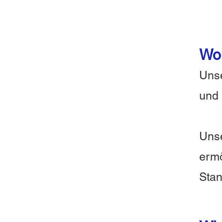
Woh
Uns
und 
Unse
ermö
Sta