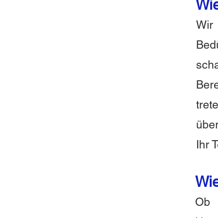
Wie
Wir
Bed
scha
Bere
tre
über
Ihr 
Wie
Ob 