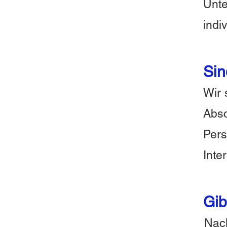
Unt
indi
Sin
Wir 
Absc
Pers
Inte
Gib
Nach