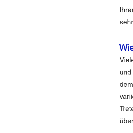
Ihre
seh
Wie
Viel
und 
dem
vari
Tret
über